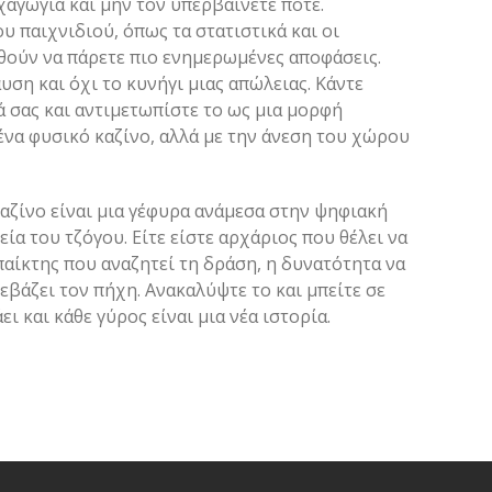
χαγωγία και μην τον υπερβαίνετε ποτέ.
ου παιχνιδιού, όπως τα στατιστικά και οι
θούν να πάρετε πιο ενημερωμένες αποφάσεις.
υση και όχι το κυνήγι μιας απώλειας. Κάντε
 σας και αντιμετωπίστε το ως μια μορφή
ένα φυσικό καζίνο, αλλά με την άνεση του χώρου
καζίνο είναι μια γέφυρα ανάμεσα στην ψηφιακή
ία του τζόγου. Είτε είστε αρχάριος που θέλει να
παίκτης που αναζητεί τη δράση, η δυνατότητα να
εβάζει τον πήχη. Ανακαλύψτε το και μπείτε σε
ι και κάθε γύρος είναι μια νέα ιστορία.