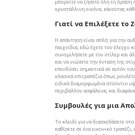
μπορείτε να ζήσετε όλη τη δράση 
κρυστάλλινη εικόνα, κάνοντας κάθ
Γιατί να Επιλέξετε το 
Η απάντηση είναι απλή: για την αυ
παιχνίδια, εδώ έχετε τον έλεγχο 
συνομιλήσετε με τον ντίλερ και ά
και να νιώσετε την ένταση της στ
επενδύσει σημαντικά σε αυτόν τον
κλασικά επιτραπέζια όπως ρουλέτα
ειδικά διαμορφωμένα στούντιο υψη
περιβάλλον ασφάλειας και διαφάνε
Συμβουλές για μια Απ
Το κλειδί για να διασκεδάσετε στο
καθίσετε σε ένα εικονικό τραπέζι