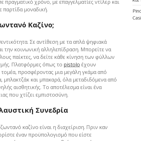
σε πραγματικό χρόνο, με επαγγελματίες ντίλερ και
ε παρτίδα μοναδική.
Pinc
Cas
Ζωντανό Καζίνο;
θεντικότητα. Σε αντίθεση με τα απλά ψηφιακά
και την κοινωνική αλληλεπίδραση. Μπορείτε να
λλους παίκτες, να δείτε κάθε κίνηση των φύλλων
ιγμής. Πλατφόρμες όπως το
pistolo
έχουν
 τομέα, προσφέροντας μια μεγάλη γκάμα από
, μπλακτζάκ και μπακαρά, όλα μεταδιδόμενα από
λής αισθητικής. Το αποτέλεσμα είναι ένα
ιας που χτίζει εμπιστοσύνη.
ολαυστική Συνεδρία
 ζωντανό καζίνο είναι η διαχείριση. Πριν καν
, ορίστε έναν προϋπολογισμό που είστε