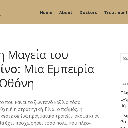
Home
About
Doctors
Treatment
e
η Μαγεία του
ίνο: Μια Εμπειρία
 Οθόνη
LAT
Πλή
Εγγ
τό που κάνει το ζωντανό καζίνο τόσο
Βήμ
ύχη ή η στρατηγική. Είναι ο παλμός, η
Πλή
κεστε σε ένα πραγματικό τραπέζι, ακόμα κι αν
Gre
γία έχει προχωρήσει τόσο πολύ που πλέον
και