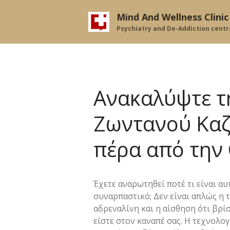
Mind And Wellness Clinic
Psychiatry and De-Addiction centr
Ανακαλύψτε τ
Ζωντανού Καζ
πέρα από την
Έχετε αναρωτηθεί ποτέ τι είναι αυ
συναρπαστικό; Δεν είναι απλώς η τ
αδρεναλίνη και η αίσθηση ότι βρίσ
είστε στον καναπέ σας. Η τεχνολο