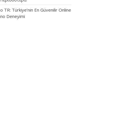
Πλήρης Οδηγός για το neon24
GR: Εγγραφή, Επαλήθευση και
o TR: Türkiye’nin En Güvenilir Online
Πρώτα Βήματα
ino Deneyimi
Πλήρης Οδηγός για το Pistolo
Casino Greece – Κριτική,
Σύνδεση, Μπόνους και
Περισσότερα
Pinco TR: Türkiye’nin En
Güvenilir Online Casino
Deneyimi