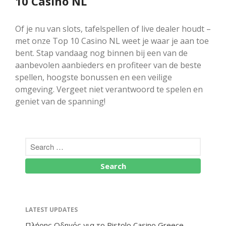
10 Casino NL
Of je nu van slots, tafelspellen of live dealer houdt –
met onze Top 10 Casino NL weet je waar je aan toe
bent. Stap vandaag nog binnen bij een van de
aanbevolen aanbieders en profiteer van de beste
spellen, hoogste bonussen en een veilige
omgeving. Vergeet niet verantwoord te spelen en
geniet van de spanning!
LATEST UPDATES
Πλήρης Οδηγός για το Pistolo Casino Greece –