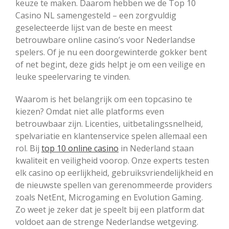
keuze te maken. Daarom hebben we de Top 10
Casino NL samengesteld – een zorgvuldig
Πλήρης Οδηγός για το Pistolo
geselecteerde lijst van de beste en meest
Casino Greece – Κριτική,
betrouwbare online casino’s voor Nederlandse
Σύνδεση, Μπόνους και
spelers. Of je nu een doorgewinterde gokker bent
Περισσότερα
of net begint, deze gids helpt je om een veilige en
Pinco TR: Türkiye’nin En
leuke speelervaring te vinden.
Güvenilir Online Casino
Deneyimi
Waarom is het belangrijk om een topcasino te
The Comprehensive Guide to
kiezen? Omdat niet alle platforms even
Zebet FR: Operation, Services,
betrouwbaar zijn. Licenties, uitbetalingssnelheid,
and User Experience
spelvariatie en klantenservice spelen allemaal een
rol. Bij
top 10 online casino
in Nederland staan
kwaliteit en veiligheid voorop. Onze experts testen
elk casino op eerlijkheid, gebruiksvriendelijkheid en
de nieuwste spellen van gerenommeerde providers
zoals NetEnt, Microgaming en Evolution Gaming.
Zo weet je zeker dat je speelt bij een platform dat
voldoet aan de strenge Nederlandse wetgeving.