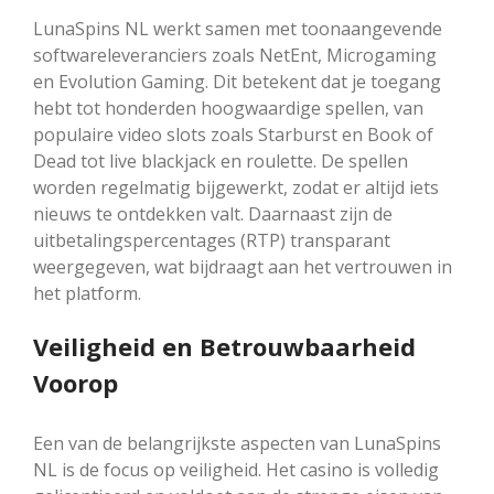
LunaSpins NL werkt samen met toonaangevende
softwareleveranciers zoals NetEnt, Microgaming
en Evolution Gaming. Dit betekent dat je toegang
hebt tot honderden hoogwaardige spellen, van
populaire video slots zoals Starburst en Book of
Dead tot live blackjack en roulette. De spellen
worden regelmatig bijgewerkt, zodat er altijd iets
nieuws te ontdekken valt. Daarnaast zijn de
uitbetalingspercentages (RTP) transparant
weergegeven, wat bijdraagt aan het vertrouwen in
het platform.
Veiligheid en Betrouwbaarheid
Voorop
Een van de belangrijkste aspecten van LunaSpins
NL is de focus op veiligheid. Het casino is volledig