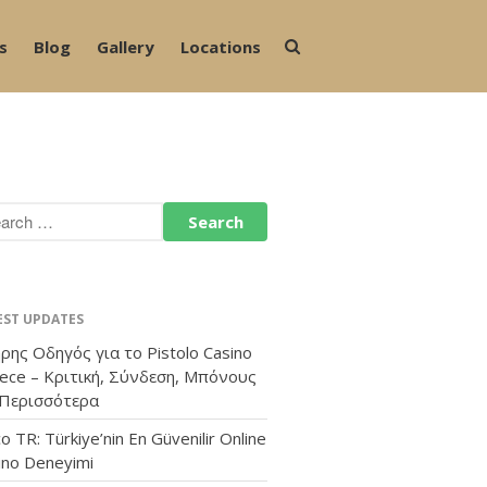
s
Blog
Gallery
Locations
Home
About
Doctors
Treatments
Blog
EST UPDATES
Gallery
ρης Οδηγός για το Pistolo Casino
Locations
ece – Κριτική, Σύνδεση, Μπόνους
 Περισσότερα
o TR: Türkiye’nin En Güvenilir Online
ino Deneyimi