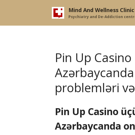
Mind And Wellness Clinic
Psychiatry and De-Addiction centr
Pin Up Casino 
Azərbaycanda 
problemləri və
Pin Up Casino üç
Azərbaycanda onl