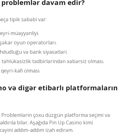
bu problemlər davam edir?
çə tipik səbəbi var:
eyri-müəyyənliyi.
eşəkar oyun operatorları.
hdudluğu və bank siyasətləri.
 təhlükəsizlik tədbirlərindən xəbərsiz olması.
qeyri-kafi olması.
ino və digər etibarlı platformaların
ək. Problemlərin çoxu düzgün platforma seçimi və
aldırıla bilər. Aşağıda Pin Up Casino kimi
cəyini addım-addım izah edirəm.