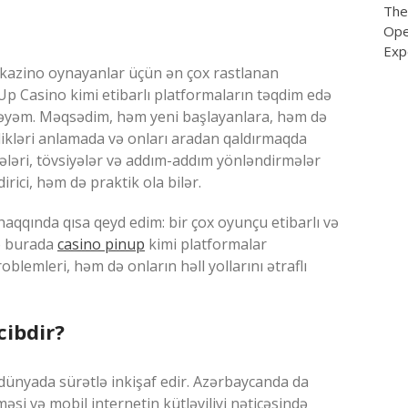
The
Ope
Exp
azino oynayanlar üçün ən çox rastlanan
p Casino kimi etibarlı platformaların təqdim edə
dəcəyəm. Məqsədim, həm yeni başlayanlara, həm də
likləri anlamada və onları aradan qaldırmaqda
əri, tövsiyələr və addım-addım yönləndirmələr
rici, həm də praktik ola bilər.
haqqında qısa qeyd edim: bir çox oyunçu etibarlı və
və burada
casino pinup
kimi platformalar
blemleri, həm də onların həll yollarını ətraflı
cibdir?
dünyada sürətlə inkişaf edir. Azərbaycanda da
si və mobil internetin kütləviliyi nəticəsində