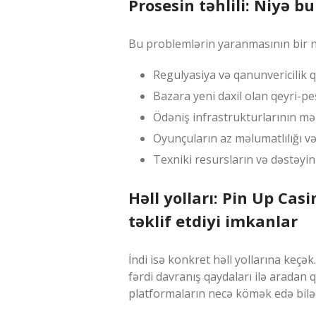
Prosesin təhlili: Niyə 
Bu problemlərin yaranmasının bir ne
Regulyasiya və qanunvericilik q
Bazara yeni daxil olan qeyri-p
Ödəniş infrastrukturlarının mə
Oyunçuların az məlumatlılığı və
Texniki resursların və dəstəyin 
Həll yolları: Pin Up Cas
təklif etdiyi imkanlar
İndi isə konkret həll yollarına keç
fərdi davranış qaydaları ilə aradan q
platformaların necə kömək edə bilə