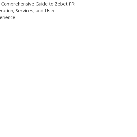
 Comprehensive Guide to Zebet FR:
ration, Services, and User
erience
Πλήρης Οδηγός για το Pistolo
Casino Greece – Κριτική,
Σύνδεση, Μπόνους και
Περισσότερα
Pinco TR: Türkiye’nin En
Güvenilir Online Casino
Deneyimi
The Comprehensive Guide to
Zebet FR: Operation, Services,
and User Experience