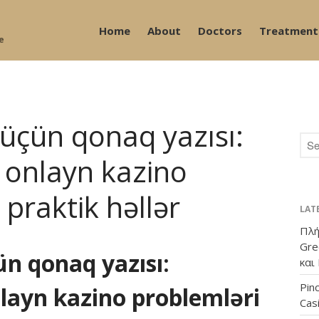
Home
About
Doctors
Treatment
e
üçün qonaq yazısı:
onlayn kazino
 praktik həllər
LAT
Πλή
Gre
ün qonaq yazısı:
και
Pinc
ayn kazino problemləri
Cas