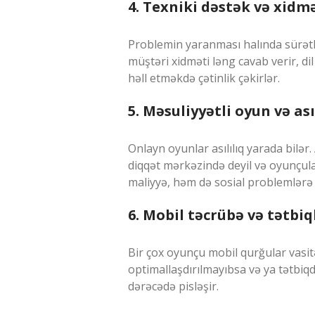
4. Texniki dəstək və xidmə
Problemin yaranması halında sürətli
müştəri xidməti ləng cavab verir, d
həll etməkdə çətinlik çəkirlər.
5. Məsuliyyətli oyun və asıl
Onlayn oyunlar asılılıq yarada bilə
diqqət mərkəzində deyil və oyunçular
maliyyə, həm də sosial problemlərə y
6. Mobil təcrübə və tətbiq
Bir çox oyunçu mobil qurğular vasit
optimallaşdırılmayıbsa və ya tətbiqd
dərəcədə pisləşir.