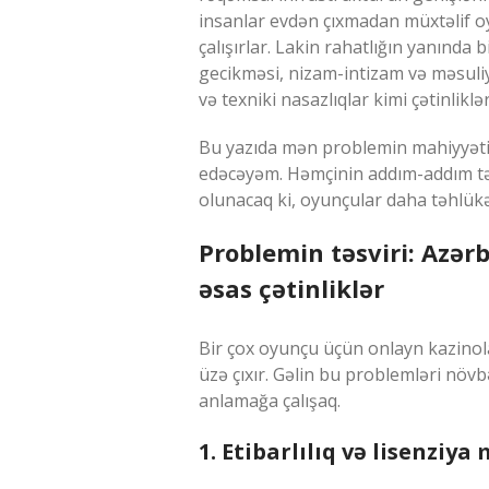
insanlar evdən çıxmadan müxtəlif o
çalışırlar. Lakin rahatlığın yanında 
gecikməsi, nizam-intizam və məsuliy
və texniki nasazlıqlar kimi çətinlikl
Bu yazıda mən problemin mahiyyətini
edəcəyəm. Həmçinin addım-addım təli
olunacaq ki, oyunçular daha təhlükəsi
Problemin təsviri: Azər
əsas çətinliklər
Bir çox oyunçu üçün onlayn kazinol
üzə çıxır. Gəlin bu problemləri növb
anlamağa çalışaq.
1. Etibarlılıq və lisenziya