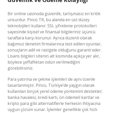
Bir online casinoda güvenlik, tartışmasız en kritik
unsurdur. Pinco TR, bu alanda en üst düzey
teknolojileri kullanır. SSL şifreleme protokolleri
sayesinde kişisel ve finansal bilgileriniz üçüncü
taraflara karşı korunur. Ayrıca düzenli olarak
bağımsız denetim firmalarınca test edilen oyunlar,
sonuçların adil ve rastgele olduğunu garanti eder.
Lisans bilgileri sitenin alt kısmında açıkça yer alır,
böylece şeffaflıktan ödün verilmediğini
görebilirsiniz.
Para yatırma ve çekme işlemleri de aynı özenle
tasarlanmıştır. Pinco, Türkiye’de yaygın olarak
kullanılan birçok yerel ödeme yöntemini destekler;
banka havalesi, kredi kartı, ön ödemeli kartlar ve
kripto para gibi alternatiflerle herkesin ihtiyacına
uygun çözüm sunar. İşlemler genellikle çok hızlı