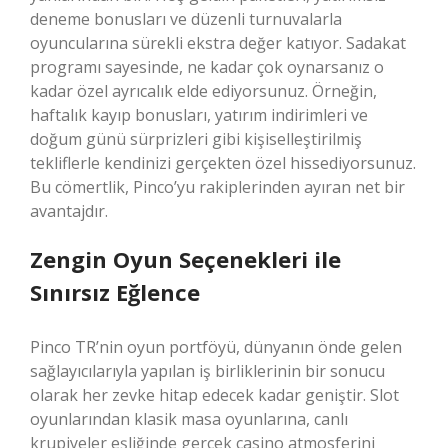
deneme bonusları ve düzenli turnuvalarla
oyuncularına sürekli ekstra değer katıyor. Sadakat
programı sayesinde, ne kadar çok oynarsanız o
kadar özel ayrıcalık elde ediyorsunuz. Örneğin,
haftalık kayıp bonusları, yatırım indirimleri ve
doğum günü sürprizleri gibi kişiselleştirilmiş
tekliflerle kendinizi gerçekten özel hissediyorsunuz.
Bu cömertlik, Pinco’yu rakiplerinden ayıran net bir
avantajdır.
Zengin Oyun Seçenekleri ile
Sınırsız Eğlence
Pinco TR’nin oyun portföyü, dünyanın önde gelen
sağlayıcılarıyla yapılan iş birliklerinin bir sonucu
olarak her zevke hitap edecek kadar geniştir. Slot
oyunlarından klasik masa oyunlarına, canlı
krupiyeler eşliğinde gerçek casino atmosferini