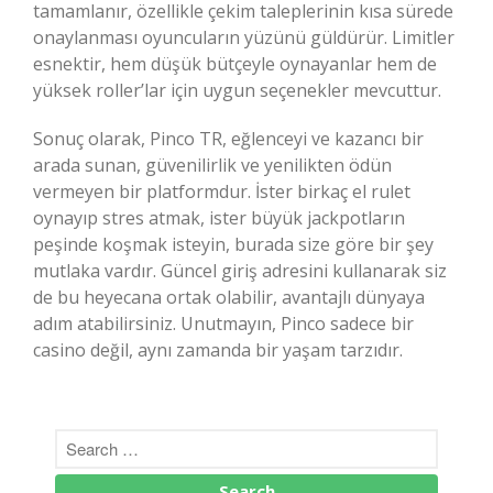
tamamlanır, özellikle çekim taleplerinin kısa sürede
onaylanması oyuncuların yüzünü güldürür. Limitler
esnektir, hem düşük bütçeyle oynayanlar hem de
yüksek roller’lar için uygun seçenekler mevcuttur.
Sonuç olarak, Pinco TR, eğlenceyi ve kazancı bir
arada sunan, güvenilirlik ve yenilikten ödün
vermeyen bir platformdur. İster birkaç el rulet
oynayıp stres atmak, ister büyük jackpotların
peşinde koşmak isteyin, burada size göre bir şey
mutlaka vardır. Güncel giriş adresini kullanarak siz
de bu heyecana ortak olabilir, avantajlı dünyaya
adım atabilirsiniz. Unutmayın, Pinco sadece bir
casino değil, aynı zamanda bir yaşam tarzıdır.