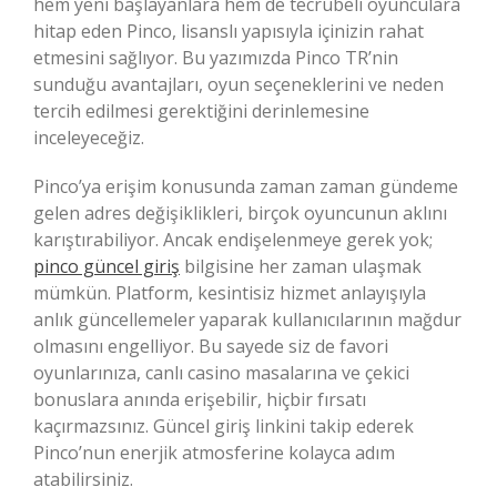
hem yeni başlayanlara hem de tecrübeli oyunculara
hitap eden Pinco, lisanslı yapısıyla içinizin rahat
etmesini sağlıyor. Bu yazımızda Pinco TR’nin
Πλήρης Οδηγός για το Pistolo
sunduğu avantajları, oyun seçeneklerini ve neden
Casino Greece – Κριτική,
tercih edilmesi gerektiğini derinlemesine
Σύνδεση, Μπόνους και
inceleyeceğiz.
Περισσότερα
Pinco TR: Türkiye’nin En
Pinco’ya erişim konusunda zaman zaman gündeme
Güvenilir Online Casino
gelen adres değişiklikleri, birçok oyuncunun aklını
Deneyimi
karıştırabiliyor. Ancak endişelenmeye gerek yok;
The Comprehensive Guide to
pinco güncel giriş
bilgisine her zaman ulaşmak
Zebet FR: Operation, Services,
mümkün. Platform, kesintisiz hizmet anlayışıyla
and User Experience
anlık güncellemeler yaparak kullanıcılarının mağdur
olmasını engelliyor. Bu sayede siz de favori
oyunlarınıza, canlı casino masalarına ve çekici
bonuslara anında erişebilir, hiçbir fırsatı
kaçırmazsınız. Güncel giriş linkini takip ederek
Pinco’nun enerjik atmosferine kolayca adım
atabilirsiniz.