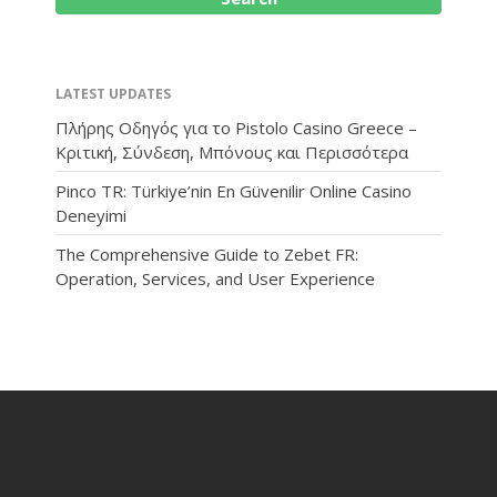
LATEST UPDATES
Πλήρης Οδηγός για το Pistolo Casino Greece –
Κριτική, Σύνδεση, Μπόνους και Περισσότερα
Pinco TR: Türkiye’nin En Güvenilir Online Casino
Deneyimi
The Comprehensive Guide to Zebet FR:
Operation, Services, and User Experience