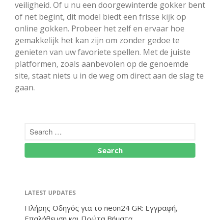
veiligheid. Of u nu een doorgewinterde gokker bent
of net begint, dit model biedt een frisse kijk op
online gokken. Probeer het zelf en ervaar hoe
gemakkelijk het kan zijn om zonder gedoe te
genieten van uw favoriete spellen. Met de juiste
platformen, zoals aanbevolen op de genoemde
site, staat niets u in de weg om direct aan de slag te
gaan.
LATEST UPDATES
Πλήρης Οδηγός για το neon24 GR: Εγγραφή,
Επαλήθευση και Πρώτα Βήματα