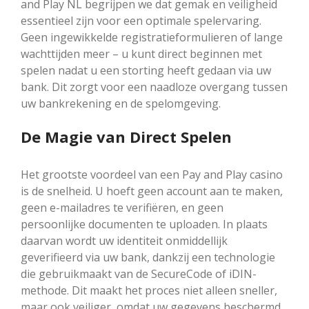
and Play NL begrijpen we dat gemak en veiligheid
essentieel zijn voor een optimale spelervaring.
Πλήρης Οδηγός για το neon24
Geen ingewikkelde registratieformulieren of lange
GR: Εγγραφή, Επαλήθευση και
wachttijden meer – u kunt direct beginnen met
Πρώτα Βήματα
spelen nadat u een storting heeft gedaan via uw
Πλήρης Οδηγός για το Pistolo
bank. Dit zorgt voor een naadloze overgang tussen
Casino Greece – Κριτική,
Σύνδεση, Μπόνους και
uw bankrekening en de spelomgeving.
Περισσότερα
De Magie van Direct Spelen
Pinco TR: Türkiye’nin En
Güvenilir Online Casino
Deneyimi
Het grootste voordeel van een Pay and Play casino
is de snelheid. U hoeft geen account aan te maken,
geen e-mailadres te verifiëren, en geen
persoonlijke documenten te uploaden. In plaats
daarvan wordt uw identiteit onmiddellijk
geverifieerd via uw bank, dankzij een technologie
die gebruikmaakt van de SecureCode of iDIN-
methode. Dit maakt het proces niet alleen sneller,
maar ook veiliger, omdat uw gegevens beschermd