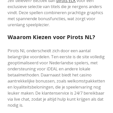
zelf beleven? Bezoek dan
pirots ELK
voor een
exclusieve selectie van titels die je nergens anders
vindt. Deze spellen combineren prachtige graphics
met spannende bonusfuncties, wat zorgt voor
urenlang speelplezier.
Waarom Kiezen voor Pirots NL?
Pirots NL onderscheidt zich door een aantal
belangrijke voordelen. Ten eerste is de site volledig
geoptimaliseerd voor Nederlandse spelers, met
ondersteuning voor iDEAL en andere lokale
betaalmethoden. Daarnaast biedt het casino
aantrekkelijke bonussen, zoals welkomstpakketten
en loyaliteitsbeloningen, die je speelervaring nog
leuker maken. De klantenservice is 24/7 bereikbaar
via live chat, zodat je altijd hulp kunt krijgen als dat
nodig is.