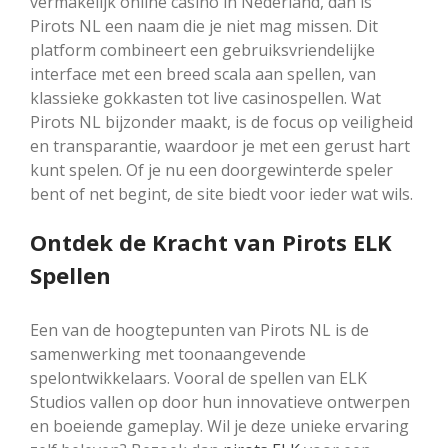
vermakelijk online casino in Nederland, dan is
Pirots NL een naam die je niet mag missen. Dit
Πλήρης Οδηγός για το Pistolo
platform combineert een gebruiksvriendelijke
Casino Greece – Κριτική,
interface met een breed scala aan spellen, van
Σύνδεση, Μπόνους και
klassieke gokkasten tot live casinospellen. Wat
Περισσότερα
Pirots NL bijzonder maakt, is de focus op veiligheid
Pinco TR: Türkiye’nin En
en transparantie, waardoor je met een gerust hart
Güvenilir Online Casino
Deneyimi
kunt spelen. Of je nu een doorgewinterde speler
bent of net begint, de site biedt voor ieder wat wils.
The Comprehensive Guide to
Zebet FR: Operation, Services,
and User Experience
Ontdek de Kracht van Pirots ELK
Spellen
Een van de hoogtepunten van Pirots NL is de
samenwerking met toonaangevende
spelontwikkelaars. Vooral de spellen van ELK
Studios vallen op door hun innovatieve ontwerpen
en boeiende gameplay. Wil je deze unieke ervaring