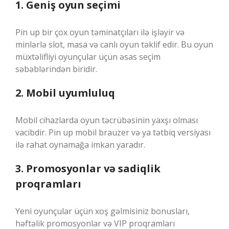
1. Geniş oyun seçimi
Pin up bir çox oyun təminatçıları ilə işləyir və
minlərlə slot, masa və canlı oyun təklif edir. Bu oyun
müxtəlifliyi oyunçular üçün əsas seçim
səbəblərindən biridir.
2. Mobil uyumluluq
Mobil cihazlarda oyun təcrübəsinin yaxşı olması
vacibdir. Pin up mobil brauzer və ya tətbiq versiyası
ilə rahat oynamağa imkan yaradır.
3. Promosyonlar və sadiqlik
proqramları
Yeni oyunçular üçün xoş gəlmisiniz bonusları,
həftəlik promosyonlar və VIP proqramları