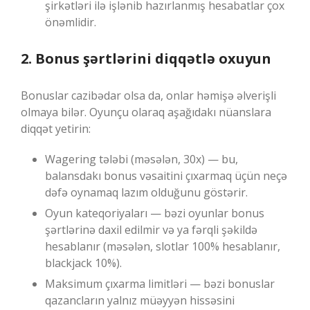
şirkətləri ilə işlənib hazırlanmış hesabatlar çox
önəmlidir.
2. Bonus şərtlərini diqqətlə oxuyun
Bonuslar cazibədar olsa da, onlar həmişə əlverişli
olmaya bilər. Oyunçu olaraq aşağıdakı nüanslara
diqqət yetirin:
Wagering tələbi (məsələn, 30x) — bu,
balansdakı bonus vəsaitini çıxarmaq üçün neçə
dəfə oynamaq lazım olduğunu göstərir.
Oyun kateqoriyaları — bəzi oyunlar bonus
şərtlərinə daxil edilmir və ya fərqli şəkildə
hesablanır (məsələn, slotlar 100% hesablanır,
blackjack 10%).
Maksimum çıxarma limitləri — bəzi bonuslar
qazancların yalnız müəyyən hissəsini