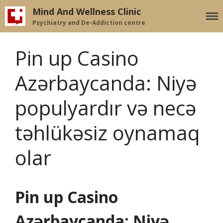
Mind And Wellness Clinic
Psychiatry and De-Addiction centre
Pin up Casino
Azərbaycanda: Niyə
populyardır və necə
təhlükəsiz oynamaq
olar
Pin up Casino
Home
About
Azərbaycanda: Niyə
Doctors