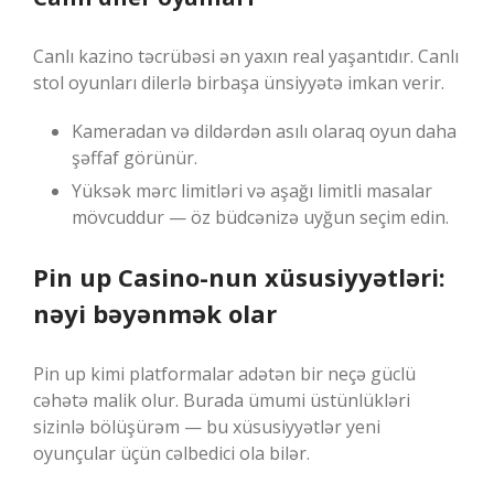
Canlı kazino təcrübəsi ən yaxın real yaşantıdır. Canlı
stol oyunları dilerlə birbaşa ünsiyyətə imkan verir.
Kameradan və dildərdən asılı olaraq oyun daha
şəffaf görünür.
Yüksək mərc limitləri və aşağı limitli masalar
mövcuddur — öz büdcənizə uyğun seçim edin.
Pin up Casino-nun xüsusiyyətləri:
nəyi bəyənmək olar
Pin up kimi platformalar adətən bir neçə güclü
cəhətə malik olur. Burada ümumi üstünlükləri
sizinlə bölüşürəm — bu xüsusiyyətlər yeni
oyunçular üçün cəlbedici ola bilər.