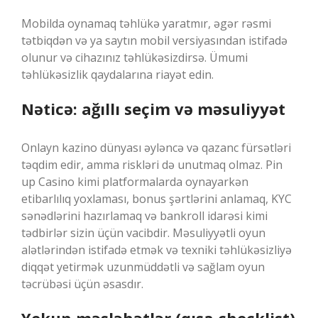
Mobilda oynamaq təhlükə yaratmır, əgər rəsmi
tətbiqdən və ya saytın mobil versiyasından istifadə
olunur və cihazınız təhlükəsizdirsə. Ümumi
təhlükəsizlik qaydalarına riayət edin.
Nəticə: ağıllı seçim və məsuliyyət
Onlayn kazino dünyası əyləncə və qazanc fürsətləri
təqdim edir, amma riskləri də unutmaq olmaz. Pin
up Casino kimi platformalarda oynayarkən
etibarlılıq yoxlaması, bonus şərtlərini anlamaq, KYC
sənədlərini hazırlamaq və bankroll idarəsi kimi
tədbirlər sizin üçün vacibdir. Məsuliyyətli oyun
alətlərindən istifadə etmək və texniki təhlükəsizliyə
diqqət yetirmək uzunmüddətli və sağlam oyun
təcrübəsi üçün əsasdır.
Yekun məsləhətlər (qısa checklist)