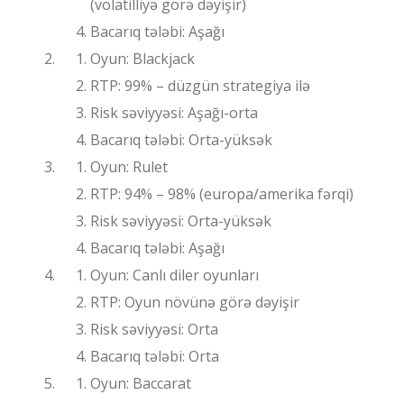
(volatilliyə görə dəyişir)
Bacarıq tələbi: Aşağı
Oyun: Blackjack
RTP: 99% – düzgün strategiya ilə
Risk səviyyəsi: Aşağı-orta
Bacarıq tələbi: Orta-yüksək
Oyun: Rulet
RTP: 94% – 98% (europa/amerika fərqi)
Risk səviyyəsi: Orta-yüksək
Bacarıq tələbi: Aşağı
Oyun: Canlı diler oyunları
RTP: Oyun növünə görə dəyişir
Risk səviyyəsi: Orta
Bacarıq tələbi: Orta
Oyun: Baccarat