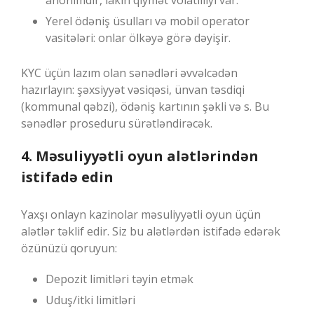
Yerel ödəniş üsulları və mobil operator
vasitələri: onlar ölkəyə görə dəyişir.
KYC üçün lazım olan sənədləri əvvəlcədən
hazırlayın: şəxsiyyət vəsiqəsi, ünvan təsdiqi
(kommunal qəbzi), ödəniş kartının şəkli və s. Bu
sənədlər proseduru sürətləndirəcək.
4. Məsuliyyətli oyun alətlərindən
istifadə edin
Yaxşı onlayn kazinolar məsuliyyətli oyun üçün
alətlər təklif edir. Siz bu alətlərdən istifadə edərək
özünüzü qoruyun:
Depozit limitləri təyin etmək
Uduş/itki limitləri