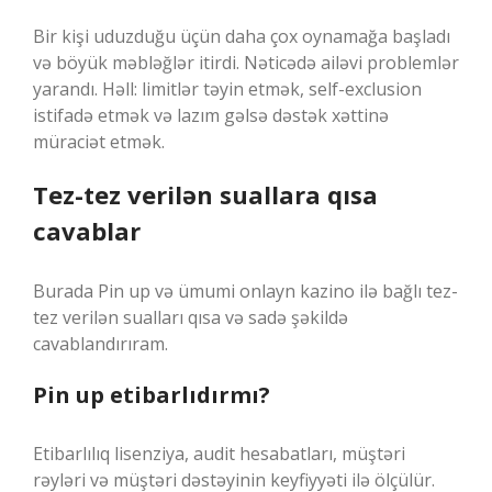
Bir kişi uduzduğu üçün daha çox oynamağa başladı
və böyük məbləğlər itirdi. Nəticədə ailəvi problemlər
yarandı. Həll: limitlər təyin etmək, self-exclusion
istifadə etmək və lazım gəlsə dəstək xəttinə
müraciət etmək.
Tez-tez verilən suallara qısa
cavablar
Burada Pin up və ümumi onlayn kazino ilə bağlı tez-
tez verilən sualları qısa və sadə şəkildə
cavablandırıram.
Pin up etibarlıdırmı?
Etibarlılıq lisenziya, audit hesabatları, müştəri
rəyləri və müştəri dəstəyinin keyfiyyəti ilə ölçülür.