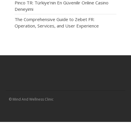
Pinco TR: Türkiye’nin En Güvenilir Online Casino
Casino Greece – Κριτική,
Deneyimi
Σύνδεση, Μπόνους και
Περισσότερα
The Comprehensive Guide to Zebet FR:
Pinco TR: Türkiye’nin En
Operation, Services, and User Experience
Güvenilir Online Casino
Deneyimi
The Comprehensive Guide to
Zebet FR: Operation, Services,
and User Experience
© Mind And Wellness Clinic